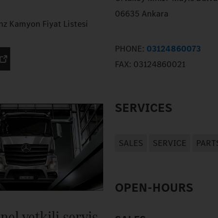
06635 Ankara
z Kamyon Fiyat Listesi
PHONE:
03124860073
FAX:
03124860021
SERVICES
SALES
SERVICE
PART
OPEN-HOURS
nel yetkili servis