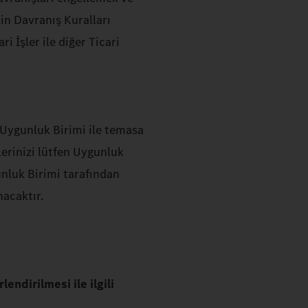
in Davranış Kuralları
i İşler ile diğer Ticari
Uygunluk Birimi ile temasa
ilerinizi lütfen Uygunluk
gunluk Birimi tarafından
nacaktır.
endirilmesi ile ilgili