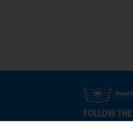
FOLLOW THE
s'ı keşfedin.
Deneyimlerinizi şimd