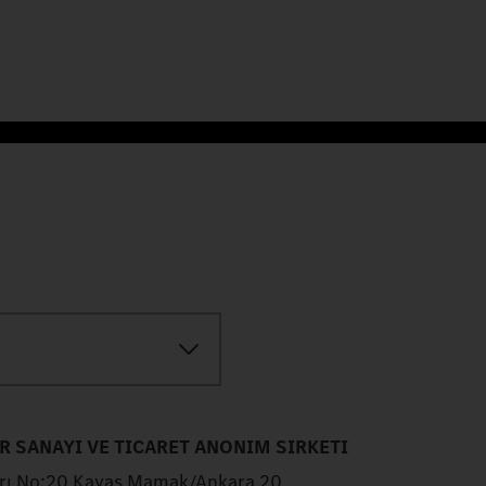
 SANAYI VE TICARET ANONIM SIRKETI
arı No:20 Kayaş Mamak/Ankara 20