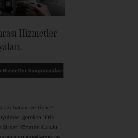
nrası Hizmetler
aları.
ı Hizmetler Kampanyaları
açlar Sanayi ve Ticaret
 uyulması gereken "Etik
m Şirketi Yönetim Kurulu
Davranışları engellemek ve