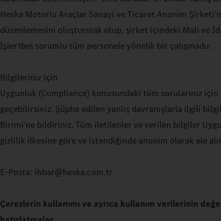
Heska Motorlu Araçlar Sanayi ve Ticaret Anonim Şirketi’n
düzenlemesini oluşturmak olup, şirket içindeki Mali ve İdar
İşler’den sorumlu tüm personele yönelik bir çalışmadır.
Bilgileriniz için
Uygunluk (Compliance) konusundaki tüm sorularınız için 
geçebilirsiniz. Şüphe edilen yanlış davranışlarla ilgili bilg
Birimi’ne bildiriniz. Tüm iletilenler ve verilen bilgiler Uy
gizlilik ilkesine göre ve istendiğinde anonim olarak ele alı
E-Posta: ihbar@heska.com.tr
Çerezlerin kullanımı ve ayrıca kullanım verilerinin değerl
hatırlatmalar.