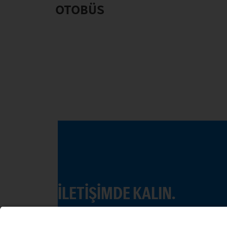
OTOBÜS
İLETIŞIMDE KALIN.
Dijital kanallarımızda Mercedes-Benz Truck