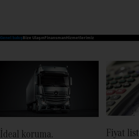
Genel bakış
Bize Ulaşın
Finansman
Hizmetlerimiz
Fiyat list
İdeal koruma.