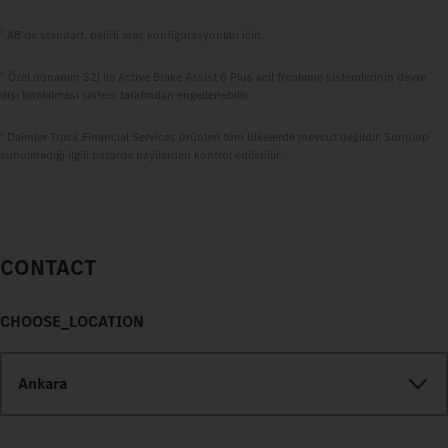
3
AB'de standart, belirli araç konfigürasyonları için.
4
Özel donanım S2J ile Active Brake Assist 6 Plus acil frenleme sistemlerinin devre
dışı bırakılması sistem tarafından engellenebilir.
5
Daimler Truck Financial Services ürünleri tüm ülkelerde mevcut değildir. Sunulup
sunulmadığı ilgili pazarda bayilerden kontrol edilebilir.
CONTACT
CHOOSE_LOCATION
Ankara