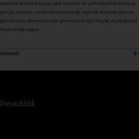
engebeli arazilere uygun şasi tasarımı ile çelik köşelere sahip üç
parçalı tampon, esnek biniş basamağı veya far koruma ızgarası
gibi koruma elemanları size görevleriniz için ihtiyaç duyduğunuz
dayanıklılığı sağlar.
Güvenli
Dayanıklılık