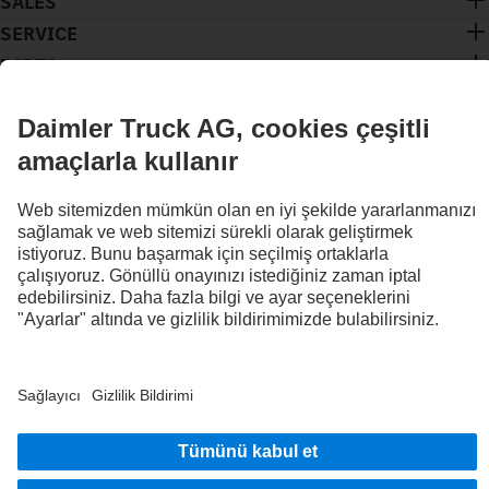
SALES
SERVICE
PARTS
İLETIŞIMDE KALIN.
Dijital kanallarımızda Mercedes-Benz Trucks'ı keşfedin.
FOLLOW THE ROADSTARS.