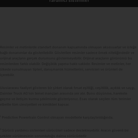
Yardımcı sistemler
Resimler ve metinlerde standart donanım kapsamında olmayan aksesuarlar ve isteğe
bağlı donanımlar da gösterilebilir. Gösterilen resimler sadece örnek niteliğindedir ve
orijinal araçların gerçek durumunu göstermeyebilir. Orijinal araçların görünümü bu
resimlerden farklı olabilir. Değişiklik yapma haklı saklıdır. Resimler ve metinler, her
ülkede sunulmayan tipleri, danışmanlık hizmetlerini, servisleri ve ürünleri de
içerebilir.
Uluslararası faaliyet gösteren bir şirket olarak fırsat eşitliği, ceşitlilik, açıklık ve saygı,
Daimler Truck AG'nin temel inançları arasında yer alır. Bunu düşünme, harekete
geçme ve iletişim kurma şeklimizde gösteriyoruz. Esas olarak seçilen tüm terimler
elbette tüm cinsiyetleri ve kimlikleri kapsar.
1
Predictive Powertrain Control olmayan modellerle karşılaştırıldığında.
2
Sürücü yardımcı sistemleri sürücüleri sadece destekleyebilir. Aracın güvenli bir
şekilde sürülmesinin sorumluluğu daima sürücüdedir