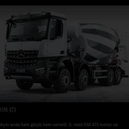
Yenilikçi sürücü yardımcı sistemleriyle güvenli yolculuklar
yaparsın. Böylelikle tehlikeleri erkenden algılayabilir, zamanında
frenleyebilir ve trafik akışını takip edebilirsin.
OM 471
Aynı anda hem güçlü hem verimli: 3. nesil OM 471 motor ve