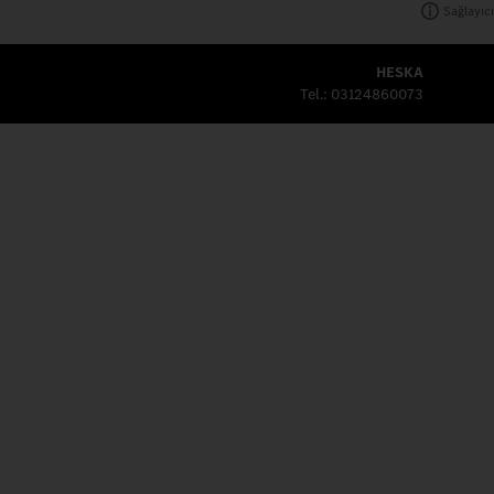
Sağlayıcı
HESKA
Tel.:
03124860073