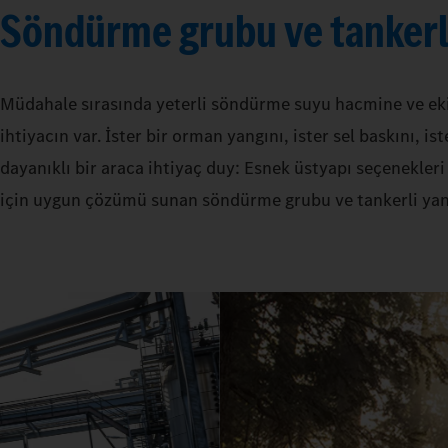
Söndürme grubu ve tankerl
Müdahale sırasında yeterli söndürme suyu hacmine ve eki
ihtiyacın var. İster bir orman yangını, ister sel baskını, i
dayanıklı bir araca ihtiyaç duy: Esnek üstyapı seçenekler
için uygun çözümü sunan söndürme grubu ve tankerli yan