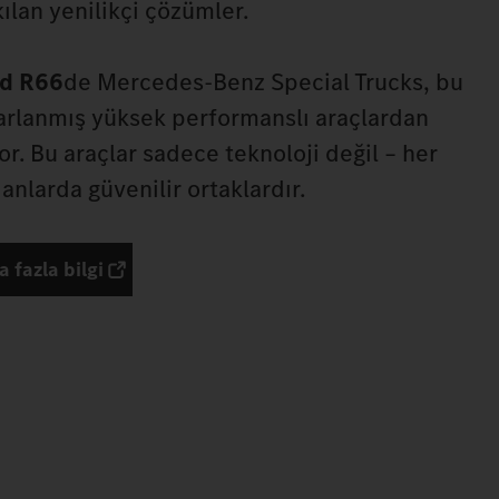
lan yenilikçi çözümler.
nd R66
de Mercedes‑Benz Special Trucks, bu
sarlanmış yüksek performanslı araçlardan
yor. Bu araçlar sadece teknoloji değil – her
anlarda güvenilir ortaklardır.
 fazla bilgi