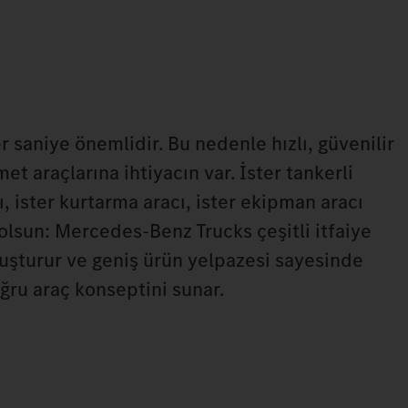
 saniye önemlidir. Bu nedenle hızlı, güvenilir
et araçlarına ihtiyacın var. İster tankerli
 ister kurtarma aracı, ister ekipman aracı
lsun: Mercedes‑Benz Trucks çeşitli itfaiye
luşturur ve geniş ürün yelpazesi sayesinde
ğru araç konseptini sunar.