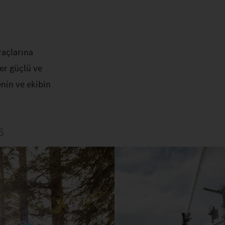
raçlarına
ter güçlü ve
nin ve ekibin
5