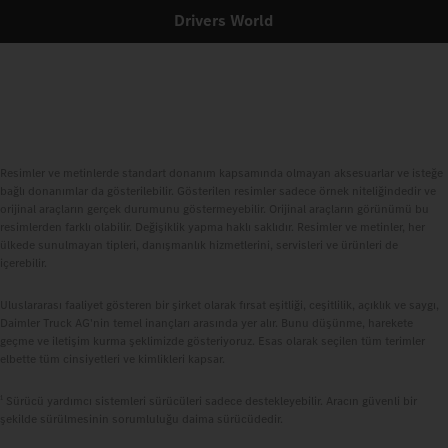
Drivers World
Resimler ve metinlerde standart donanım kapsamında olmayan aksesuarlar ve isteğe
bağlı donanımlar da gösterilebilir. Gösterilen resimler sadece örnek niteliğindedir ve
orijinal araçların gerçek durumunu göstermeyebilir. Orijinal araçların görünümü bu
resimlerden farklı olabilir. Değişiklik yapma haklı saklıdır. Resimler ve metinler, her
ülkede sunulmayan tipleri, danışmanlık hizmetlerini, servisleri ve ürünleri de
içerebilir.
Uluslararası faaliyet gösteren bir şirket olarak fırsat eşitliği, ceşitlilik, açıklık ve saygı,
Daimler Truck AG'nin temel inançları arasında yer alır. Bunu düşünme, harekete
geçme ve iletişim kurma şeklimizde gösteriyoruz. Esas olarak seçilen tüm terimler
elbette tüm cinsiyetleri ve kimlikleri kapsar.
1
Sürücü yardımcı sistemleri sürücüleri sadece destekleyebilir. Aracın güvenli bir
şekilde sürülmesinin sorumluluğu daima sürücüdedir.