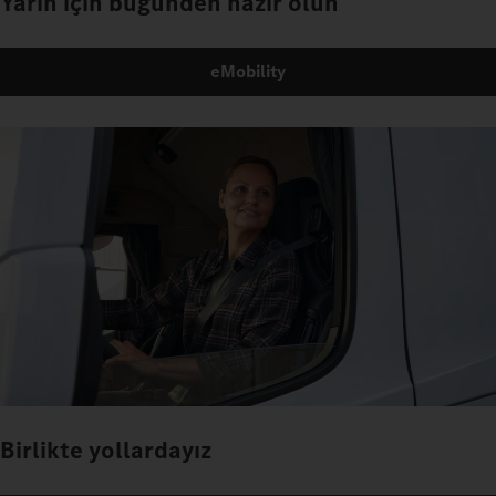
Yarın için bugünden hazır olun
eMobility
Birlikte yollardayız