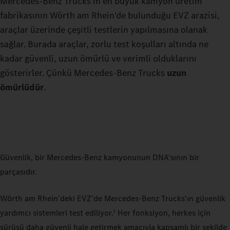
Mercedes‑Benz Trucks'ın en büyük kamyon üretim
fabrikasının Wörth am Rhein'de bulunduğu EVZ arazisi,
araçlar üzerinde çeşitli testlerin yapılmasına olanak
sağlar. Burada araçlar, zorlu test koşulları altında ne
kadar güvenli, uzun ömürlü ve verimli olduklarını
gösterirler. Çünkü Mercedes‑Benz Trucks
uzun
ömürlüdür
.
Güvenlik, bir Mercedes‑Benz kamyonunun DNA'sının bir
parçasıdır.
Wörth am Rhein'deki EVZ'de Mercedes-Benz Trucks'ın güvenlik
yardımcı sistemleri test ediliyor.
Her fonksiyon, herkes için
1
sürüşü daha güvenli hale getirmek amacıyla kapsamlı bir şekilde