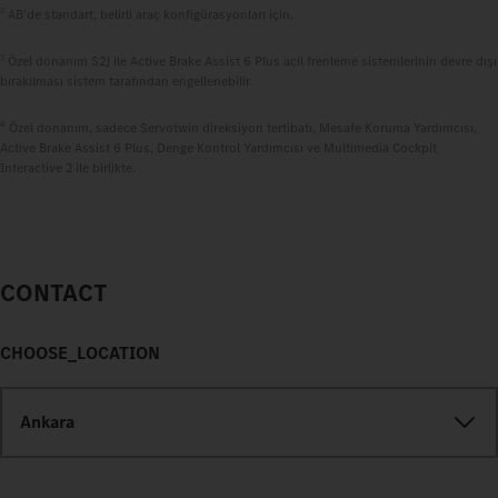
2
AB'de standart, belirli araç konfigürasyonları için.
3
Özel donanım S2J ile Active Brake Assist 6 Plus acil frenleme sistemlerinin devre dışı
bırakılması sistem tarafından engellenebilir.
4
Özel donanım, sadece Servotwin direksiyon tertibatı, Mesafe Koruma Yardımcısı,
Active Brake Assist 6 Plus, Denge Kontrol Yardımcısı ve Multimedia Cockpit
Interactive 2 ile birlikte.
CONTACT
CHOOSE_LOCATION
Ankara