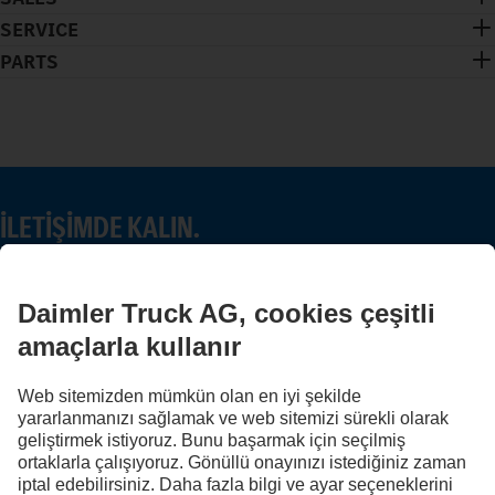
SERVICE
PARTS
İLETIŞIMDE KALIN.
Dijital kanallarımızda Mercedes-Benz Trucks'ı keşfedin.
FOLLOW THE ROADSTARS.